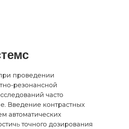
темс
 при проведении
итно-резонансной
сследований часто
ие. Введение контрастных
ем автоматических
остич
ь
точного дозирования