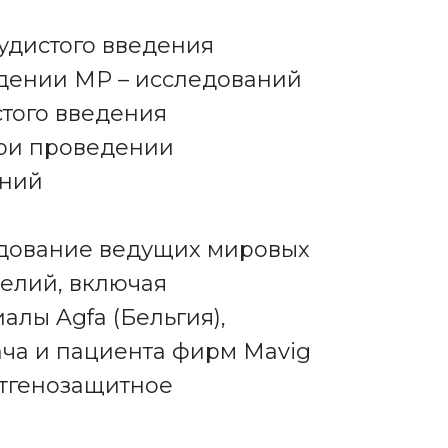
судистого введения
едении МР – исследований
стого введения
при проведении
аний
удование ведущих мировых
елий, включая
лы Agfa (Бельгия),
ча и пациента фирм Mavig
нтгенозащитное