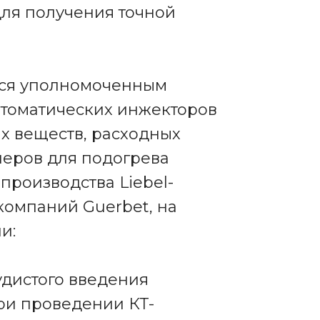
для получения точной
тся уполномоченным
втоматических инжекторов
х веществ, расходных
неров для подогрева
производства Liebel-
 компаний Guerbet, на
и:
удистого введения
ри проведении КТ-