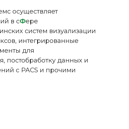
емс осуществляет
ий в с
Ф
ере
инских систем визуализации
ксов, интегрированные
менты для
, постобработку данных и
ний с PACS и прочими