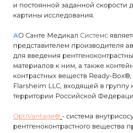
и постоянной заданной скорости 
картины исследования.
А
О Санте Медикал
Системс
являе
представителем производителя а
для введения рентгеноконтрастны
материалов к ним, а также контей
контрастных веществ Ready-Box®, 
Flarsheim LLC, входящей в группу
территории Российской Федераци
OptiVantage
®
- система внутрисос
рентгеноконтрастного вещества п