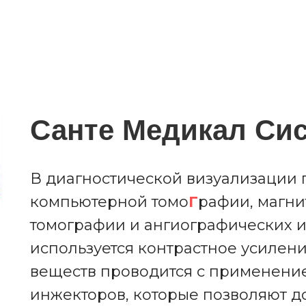
Санте Медика
л
Сис
В диагностической визуализации
компьютерной томо
Г
рафии, магн
томографии и ангиографических и
используется контрастное усилен
веществ проводится с применени
инжекторов, которые позволяют д