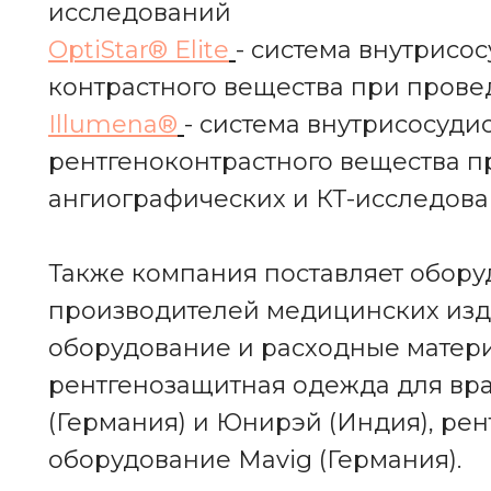
исследований
OptiStar
® Elite
- система внутрисо
контрастного вещества при пров
Illumena
®
- система внутрисосуди
рентгеноконтрастного вещества 
ангиографических и КТ-исследов
Также компания поставляет обор
производителей медицинских изд
оборудование и расходные материа
рентгенозащитная одежда для вра
(Германия) и Юнирэй (Индия), ре
оборудование Mavig (Германия).